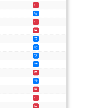
中
错
中
中
错
错
错
错
中
错
中
中
中