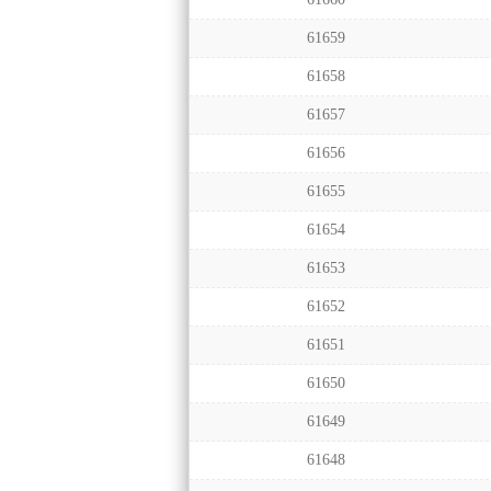
61659
61658
61657
61656
61655
61654
61653
61652
61651
61650
61649
61648