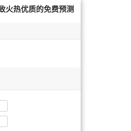
测_极致火热优质的免费预测