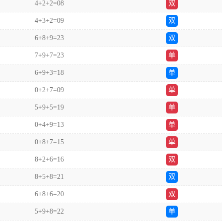
4+2+2=08
双
4+3+2=09
双
6+8+9=23
双
7+9+7=23
单
6+9+3=18
单
0+2+7=09
单
5+9+5=19
单
0+4+9=13
单
0+8+7=15
单
8+2+6=16
双
8+5+8=21
双
6+8+6=20
双
5+9+8=22
单