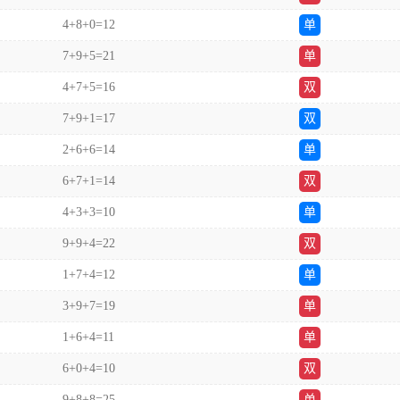
4+8+0=12
单
7+9+5=21
单
4+7+5=16
双
7+9+1=17
双
2+6+6=14
单
6+7+1=14
双
4+3+3=10
单
9+9+4=22
双
1+7+4=12
单
3+9+7=19
单
1+6+4=11
单
6+0+4=10
双
9+8+8=25
单