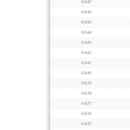
61647
61646
61645
61644
61643
61642
61641
61640
61639
61638
61637
61636
61635