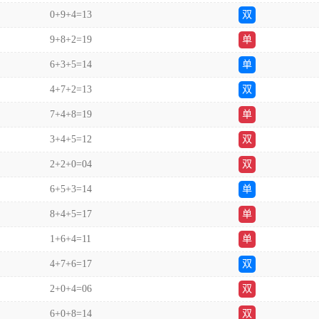
0+9+4=13
双
9+8+2=19
单
6+3+5=14
单
4+7+2=13
双
7+4+8=19
单
3+4+5=12
双
2+2+0=04
双
6+5+3=14
单
8+4+5=17
单
1+6+4=11
单
4+7+6=17
双
2+0+4=06
双
6+0+8=14
双