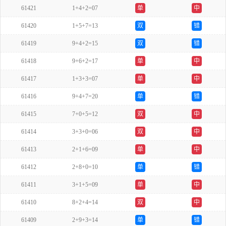
61421
1+4+2=07
单
中
61420
1+5+7=13
双
错
61419
9+4+2=15
双
错
61418
9+6+2=17
单
中
61417
1+3+3=07
单
中
61416
9+4+7=20
单
错
61415
7+0+5=12
双
中
61414
3+3+0=06
双
中
61413
2+1+6=09
单
中
61412
2+8+0=10
单
错
61411
3+1+5=09
单
中
61410
8+2+4=14
双
中
61409
2+9+3=14
单
错