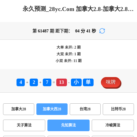
永久预测_28yc.Com 加拿大2.8-加拿大2.8预测|加拿大预测_极致火热优质的免费预测
第
61487
期 距下期：
04
分
41
秒
大单
未开:
2
期
大双
未开:
1
期
小双
未开:
11
期
4
2
7
13
小
单
咪牌
+
+
=
-
加拿大28
加拿大西28
台湾28
比特币28
天子算法
先知算法
冷峻算法