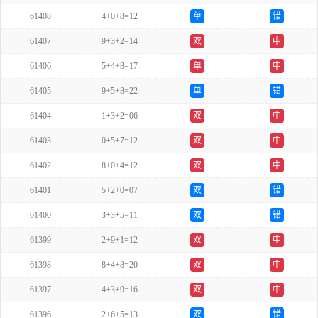
61408
4+0+8=12
单
错
61407
9+3+2=14
双
中
61406
5+4+8=17
单
中
61405
9+5+8=22
单
错
61404
1+3+2=06
双
中
61403
0+5+7=12
双
中
61402
8+0+4=12
双
中
61401
5+2+0=07
双
错
61400
3+3+5=11
双
错
61399
2+9+1=12
双
中
61398
8+4+8=20
双
中
61397
4+3+9=16
双
中
61396
2+6+5=13
双
错