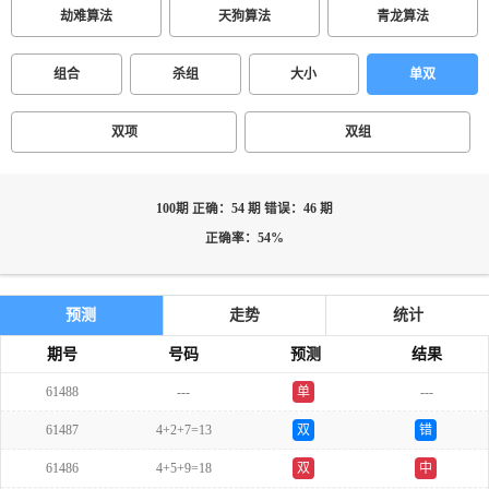
劫难算法
天狗算法
青龙算法
组合
杀组
大小
单双
双项
双组
100期 正确：54 期 错误：46 期
正确率：54%
预测
走势
统计
期号
号码
预测
结果
61488
---
单
---
61487
4+2+7=13
双
错
61486
4+5+9=18
双
中