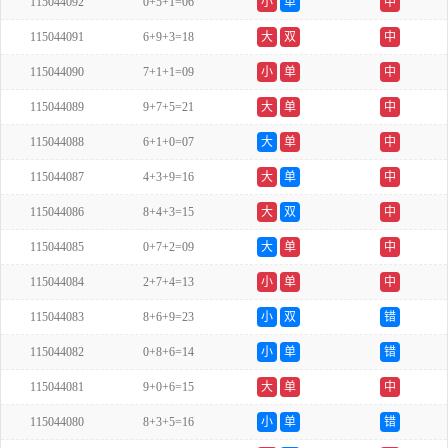
115044092
0+5+1=06
小
单
中
115044091
6+9+3=18
大
双
中
115044090
7+1+1=09
小
单
中
115044089
9+7+5=21
大
单
中
115044088
6+1+0=07
大
单
中
115044087
4+3+9=16
大
单
中
115044086
8+4+3=15
大
双
中
115044085
0+7+2=09
大
单
中
115044084
2+7+4=13
小
单
中
115044083
8+6+9=23
小
双
错
115044082
0+8+6=14
小
单
错
115044081
9+0+6=15
大
单
中
115044080
8+3+5=16
小
单
错