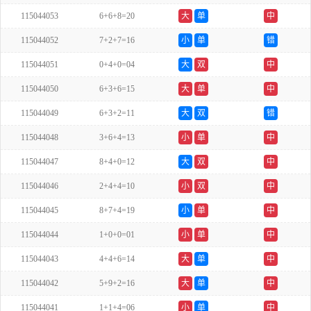
115044053
6+6+8=20
大
单
中
115044052
7+2+7=16
小
单
错
115044051
0+4+0=04
大
双
中
115044050
6+3+6=15
大
单
中
115044049
6+3+2=11
大
双
错
115044048
3+6+4=13
小
单
中
115044047
8+4+0=12
大
双
中
115044046
2+4+4=10
小
双
中
115044045
8+7+4=19
小
单
中
115044044
1+0+0=01
小
单
中
115044043
4+4+6=14
大
单
中
115044042
5+9+2=16
大
单
中
115044041
1+1+4=06
小
单
中