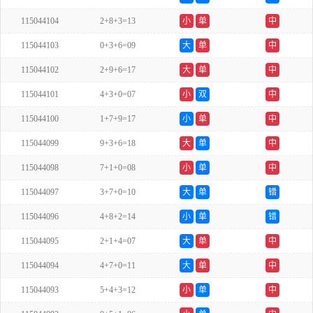
115044104
2+8+3=13
小
单
中
115044103
0+3+6=09
大
单
中
115044102
2+9+6=17
大
单
中
115044101
4+3+0=07
小
双
中
115044100
1+7+9=17
小
单
中
115044099
9+3+6=18
大
单
中
115044098
7+1+0=08
小
单
中
115044097
3+7+0=10
大
单
错
115044096
4+8+2=14
小
单
错
115044095
2+1+4=07
大
单
中
115044094
4+7+0=11
大
单
中
115044093
5+4+3=12
小
单
中