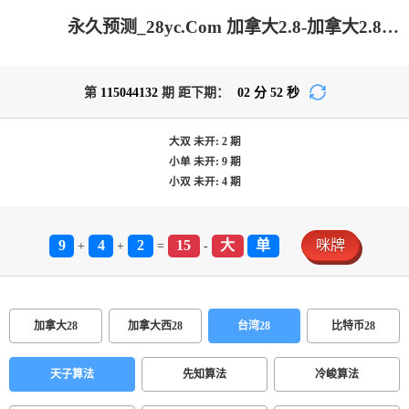
永久预测_28yc.Com 加拿大2.8-加拿大2.8预测|加拿大预测_极致火热优质的免费预测
第
115044132
期 距下期：
02
分
52
秒
大双
未开:
2
期
小单
未开:
9
期
小双
未开:
4
期
9
4
2
15
大
单
咪牌
+
+
=
-
加拿大28
加拿大西28
台湾28
比特币28
天子算法
先知算法
冷峻算法