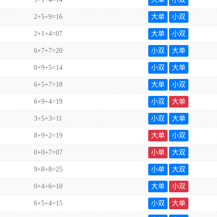
2+5+9=16
大单
小双
2+1+4=07
大单
小双
6+7+7=20
小双
大单
0+9+5=14
小双
大单
6+5+7=18
大单
小双
6+9+4=19
小双
大单
3+5+3=11
小双
大单
8+9+2=19
大单
小双
0+0+7=07
小单
大双
9+8+8=25
小单
大双
0+4+6=10
大单
小双
6+5+4=15
小双
大单