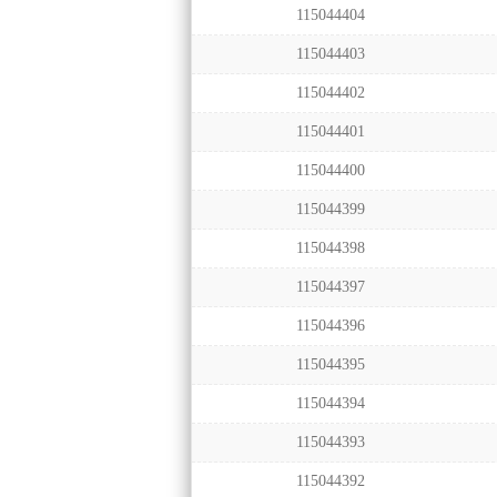
115044404
115044403
115044402
115044401
115044400
115044399
115044398
115044397
115044396
115044395
115044394
115044393
115044392