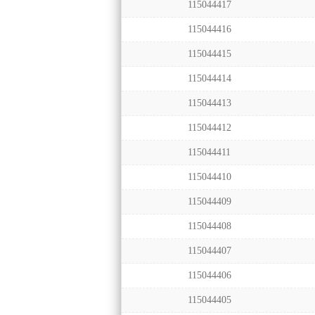
115044417
115044416
115044415
115044414
115044413
115044412
115044411
115044410
115044409
115044408
115044407
115044406
115044405