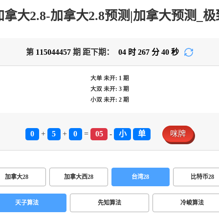
m 加拿大2.8-加拿大2.8预测|加拿大预
第
115044457
期 距下期：
04
时
267
分
40
秒
大单
未开:
1
期
大双
未开:
3
期
小双
未开:
2
期
0
+
5
+
0
=
05
-
小
单
咪牌
加拿大28
加拿大西28
台湾28
比特币28
天子算法
先知算法
冷峻算法