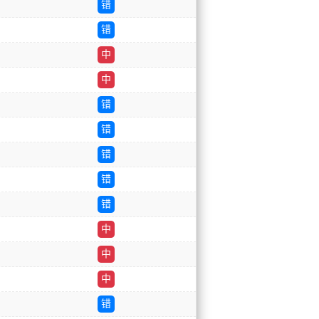
错
错
中
中
错
错
错
错
错
中
中
中
错