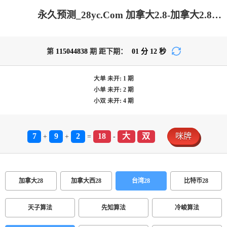
永久预测_28yc.Com 加拿大2.8-加拿大2.8预测|加拿大预测_极致火热优质的免费预测
第
115044838
期 距下期：
01
分
12
秒
大单
未开:
1
期
小单
未开:
2
期
小双
未开:
4
期
7
9
2
18
大
双
咪牌
+
+
=
-
加拿大28
加拿大西28
台湾28
比特币28
天子算法
先知算法
冷峻算法