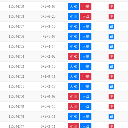
115044759
5+2+0=07
大双
小单
中
115044758
5+9+6=20
小单
大双
中
115044757
0+8+8=16
小双
大单
错
115044756
4+2+1=07
小双
大单
错
115044755
7+3+4=14
小双
大单
错
115044754
0+0+2=02
小双
大单
中
115044753
0+2+8=10
大双
小单
错
115044752
1+1+9=11
大双
小单
中
115044751
5+9+3=17
大双
小单
错
115044750
1+2+0=03
小单
大双
中
115044749
9+0+6=15
大单
小双
中
115044748
3+3+5=11
小双
大单
错
115044747
6+2+3=11
小单
大双
中