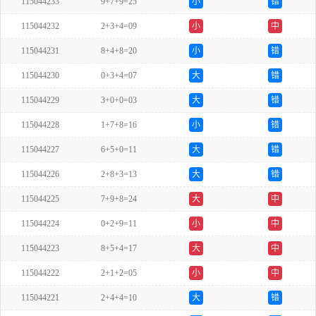
115044233
9+7+9=25
小
错
115044232
2+3+4=09
小
中
115044231
8+4+8=20
小
错
115044230
0+3+4=07
大
错
115044229
3+0+0=03
大
错
115044228
1+7+8=16
小
错
115044227
6+5+0=11
大
错
115044226
2+8+3=13
大
错
115044225
7+9+8=24
大
中
115044224
0+2+9=11
小
中
115044223
8+5+4=17
大
中
115044222
2+1+2=05
小
中
115044221
2+4+4=10
大
错