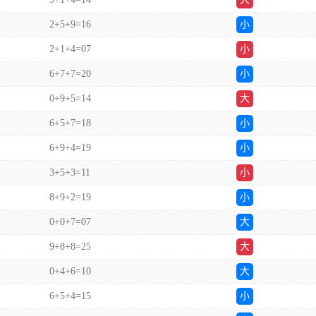
2+5+9=16
小
2+1+4=07
小
6+7+7=20
小
0+9+5=14
大
6+5+7=18
小
6+9+4=19
小
3+5+3=11
小
8+9+2=19
小
0+0+7=07
大
9+8+8=25
大
0+4+6=10
大
6+5+4=15
小