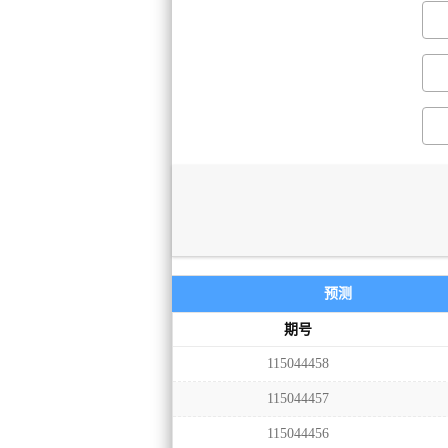
预测
期号
115044458
115044457
115044456