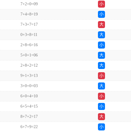
7+2+0=09
小
7+4+8=19
小
7+3+7=17
大
0+3+8=11
大
2+8+6=16
小
5+0+1=06
大
2+8+2=12
大
9+1+3=13
小
3+0+0=03
大
6+0+4=10
小
6+5+4=15
小
8+7+2=17
大
6+7+9=22
小