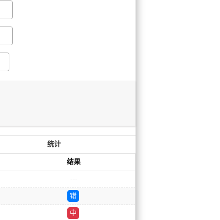
统计
结果
---
错
中