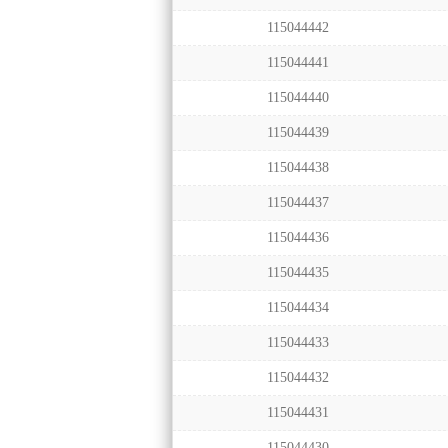
115044442
115044441
115044440
115044439
115044438
115044437
115044436
115044435
115044434
115044433
115044432
115044431
115044430