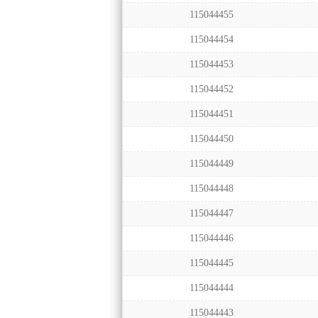
115044455
115044454
115044453
115044452
115044451
115044450
115044449
115044448
115044447
115044446
115044445
115044444
115044443