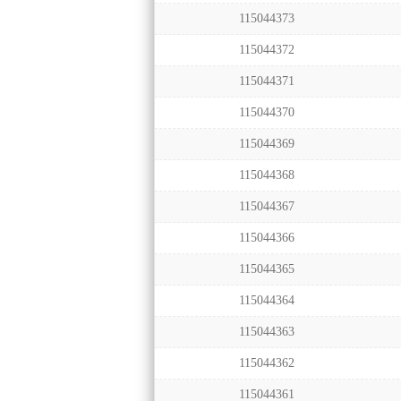
115044373
115044372
115044371
115044370
115044369
115044368
115044367
115044366
115044365
115044364
115044363
115044362
115044361