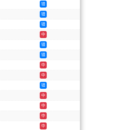
错
错
错
中
错
错
中
中
错
中
中
中
中