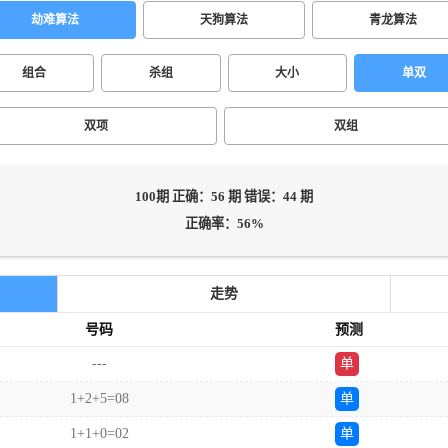
劫难算法
天狗算法
青龙算法
组合
杀组
大小
单双
双项
双组
100期 正确：56 期 错误：44 期
正确率：56%
走势
号码
预测
---
单
1+2+5=08
单
1+1+0=02
单