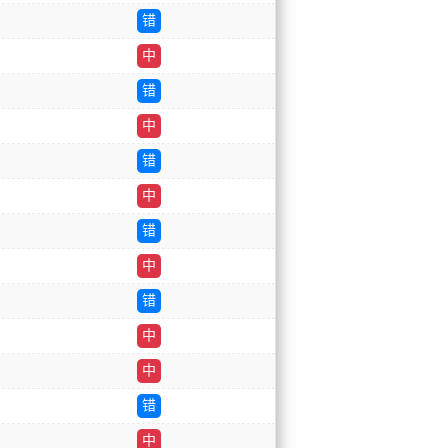
错
中
错
中
错
中
错
中
错
中
中
错
中