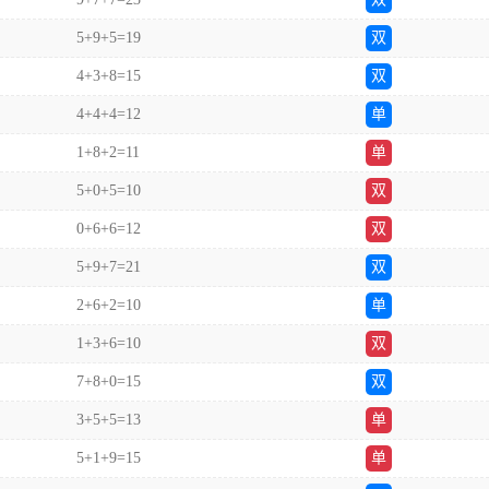
5+9+5=19
双
4+3+8=15
双
4+4+4=12
单
1+8+2=11
单
5+0+5=10
双
0+6+6=12
双
5+9+7=21
双
2+6+2=10
单
1+3+6=10
双
7+8+0=15
双
3+5+5=13
单
5+1+9=15
单