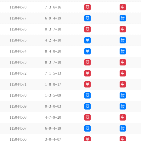
115044578
7+3+6=16
双
中
115044577
6+9+4=19
双
错
115044576
0+3+7=10
双
中
115044575
4+2+4=10
单
错
115044574
8+4+8=20
单
错
115044573
8+3+7=18
双
中
115044572
7+1+5=13
单
中
115044571
1+8+8=17
单
中
115044570
1+3+5=09
双
错
115044569
0+3+0=03
双
错
115044568
4+7+9=20
双
中
115044567
6+9+4=19
双
错
115044566
3+0+4=07
单
中