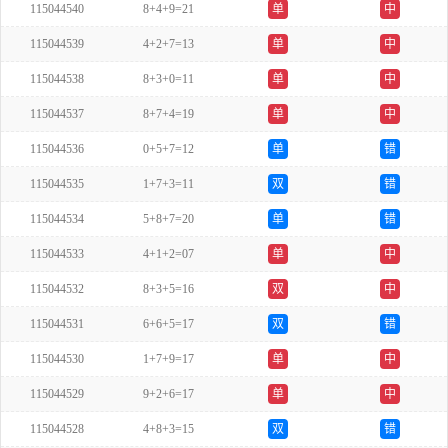
115044540
8+4+9=21
单
中
115044539
4+2+7=13
单
中
115044538
8+3+0=11
单
中
115044537
8+7+4=19
单
中
115044536
0+5+7=12
单
错
115044535
1+7+3=11
双
错
115044534
5+8+7=20
单
错
115044533
4+1+2=07
单
中
115044532
8+3+5=16
双
中
115044531
6+6+5=17
双
错
115044530
1+7+9=17
单
中
115044529
9+2+6=17
单
中
115044528
4+8+3=15
双
错