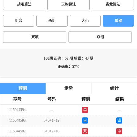
劫难算法
天狗算法
青龙算法
组合
杀组
大小
单双
双项
双组
100期 正确：57 期 错误：43 期
正确率：57%
预测
走势
统计
期号
号码
预测
结果
115044594
---
单
---
115044593
5+6+1=12
单
错
115044592
3+0+7=10
双
中