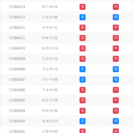
115044514
8+7+4=19
单
中
115044513
5+0+3=08
单
错
115044512
9+3+9=21
单
中
115044511
9+8+5=22
双
中
115044510
6+5+3=14
双
中
115044509
5+2+5=12
双
中
115044508
3+1+9=13
双
错
115044507
1+1+7=09
双
错
115044506
7+4+9=20
双
中
115044505
6+5+7=18
双
中
115044504
9+8+3=20
双
中
115044503
8+4+3=15
双
错
115044502
2+0+3=05
单
中