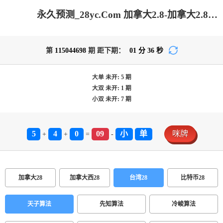
永久预测_28yc.Com 加拿大2.8-加拿大2.8预测|加拿大预测_极致火热优质的免费预测
第
115044698
期 距下期：
01
分
36
秒
大单
未开:
5
期
大双
未开:
1
期
小双
未开:
7
期
5
4
0
09
小
单
咪牌
+
+
=
-
加拿大28
加拿大西28
台湾28
比特币28
天子算法
先知算法
冷峻算法