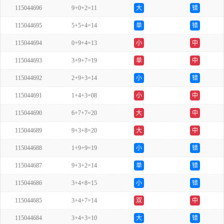
115044696
9+0+2=11
大
错
115044695
5+5+4=14
单
错
115044694
0+9+4=13
小
中
115044693
3+9+7=19
单
中
115044692
2+9+3=14
小
错
115044691
1+4+3=08
小
中
115044690
6+7+7=20
大
中
115044689
9+3+8=20
大
中
115044688
1+9+9=19
小
错
115044687
9+3+2=14
单
错
115044686
3+4+8=15
小
错
115044685
3+4+7=14
双
中
115044684
3+4+3=10
大
错