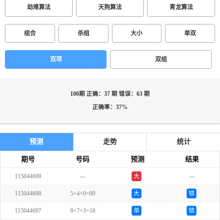
劫难算法
天狗算法
青龙算法
组合
杀组
大小
单双
双项
双组
100期 正确：37 期 错误：63 期
正确率：37%
预测
走势
统计
期号
号码
预测
结果
115044699
---
大
---
115044698
5+4+0=09
大
错
115044697
8+7+3=18
单
错