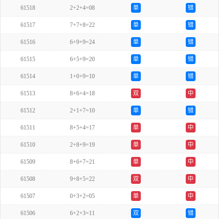
61518
2+2+4=08
单
错
61517
7+7+8=22
单
错
61516
6+9+9=24
单
错
61515
6+5+9=20
单
错
61514
1+0+9=10
单
错
61513
8+6+4=18
双
中
61512
2+1+7=10
单
错
61511
8+5+4=17
单
中
61510
2+8+9=19
单
中
61509
8+6+7=21
单
中
61508
9+8+5=22
双
中
61507
0+3+2=05
单
中
61506
6+2+3=11
双
错