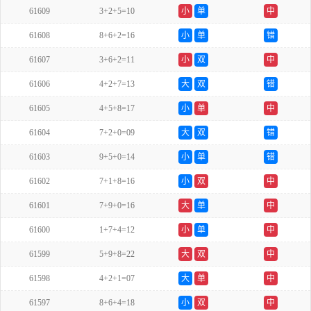
61609
3+2+5=10
小
单
中
61608
8+6+2=16
小
单
错
61607
3+6+2=11
小
双
中
61606
4+2+7=13
大
双
错
61605
4+5+8=17
小
单
中
61604
7+2+0=09
大
双
错
61603
9+5+0=14
小
单
错
61602
7+1+8=16
小
双
中
61601
7+9+0=16
大
单
中
61600
1+7+4=12
小
单
中
61599
5+9+8=22
大
双
中
61598
4+2+1=07
大
单
中
61597
8+6+4=18
小
双
中