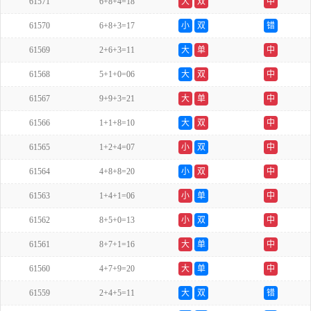
61571
6+8+4=18
大
双
中
61570
6+8+3=17
小
双
错
61569
2+6+3=11
大
单
中
61568
5+1+0=06
大
双
中
61567
9+9+3=21
大
单
中
61566
1+1+8=10
大
双
中
61565
1+2+4=07
小
双
中
61564
4+8+8=20
小
双
中
61563
1+4+1=06
小
单
中
61562
8+5+0=13
小
双
中
61561
8+7+1=16
大
单
中
61560
4+7+9=20
大
单
中
61559
2+4+5=11
大
双
错