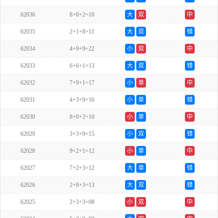
62036
8+0+2=10
大
双
中
62035
2+1+8=11
大
双
错
62034
4+9+9=22
小
双
中
62033
6+6+1=13
大
双
错
62032
7+9+1=17
小
单
中
62031
4+3+9=16
小
单
错
62030
8+0+2=10
小
单
中
62029
3+3+9=15
小
双
错
62028
9+2+1=12
小
单
中
62027
7+2+3=12
大
单
错
62026
2+8+3=13
大
双
错
62025
2+3+3=08
小
双
中