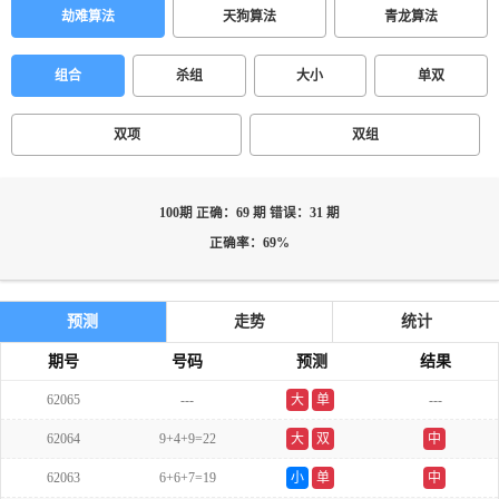
劫难算法
天狗算法
青龙算法
组合
杀组
大小
单双
双项
双组
100期 正确：69 期 错误：31 期
正确率：69%
预测
走势
统计
期号
号码
预测
结果
62065
---
大
单
---
62064
9+4+9=22
大
双
中
62063
6+6+7=19
小
单
中