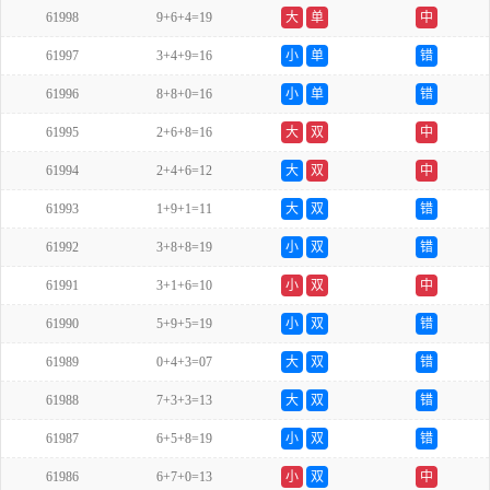
61998
9+6+4=19
大
单
中
61997
3+4+9=16
小
单
错
61996
8+8+0=16
小
单
错
61995
2+6+8=16
大
双
中
61994
2+4+6=12
大
双
中
61993
1+9+1=11
大
双
错
61992
3+8+8=19
小
双
错
61991
3+1+6=10
小
双
中
61990
5+9+5=19
小
双
错
61989
0+4+3=07
大
双
错
61988
7+3+3=13
大
双
错
61987
6+5+8=19
小
双
错
61986
6+7+0=13
小
双
中