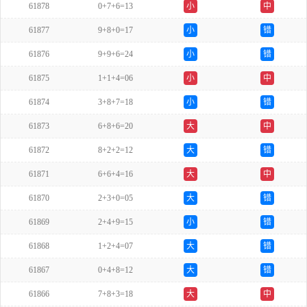
61878
0+7+6=13
小
中
61877
9+8+0=17
小
错
61876
9+9+6=24
小
错
61875
1+1+4=06
小
中
61874
3+8+7=18
小
错
61873
6+8+6=20
大
中
61872
8+2+2=12
大
错
61871
6+6+4=16
大
中
61870
2+3+0=05
大
错
61869
2+4+9=15
小
错
61868
1+2+4=07
大
错
61867
0+4+8=12
大
错
61866
7+8+3=18
大
中