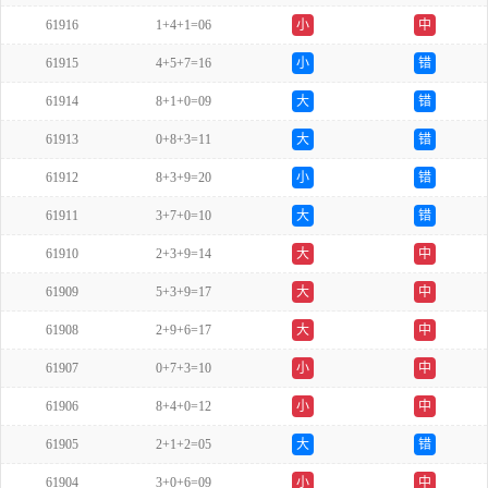
61916
1+4+1=06
小
中
61915
4+5+7=16
小
错
61914
8+1+0=09
大
错
61913
0+8+3=11
大
错
61912
8+3+9=20
小
错
61911
3+7+0=10
大
错
61910
2+3+9=14
大
中
61909
5+3+9=17
大
中
61908
2+9+6=17
大
中
61907
0+7+3=10
小
中
61906
8+4+0=12
小
中
61905
2+1+2=05
大
错
61904
3+0+6=09
小
中