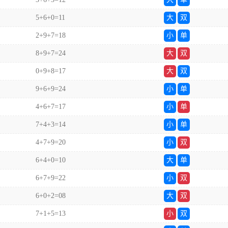
5+6+0=11
大
双
2+9+7=18
小
单
8+9+7=24
大
双
0+9+8=17
大
双
9+6+9=24
小
单
4+6+7=17
小
单
7+4+3=14
小
单
4+7+9=20
小
双
6+4+0=10
大
单
6+7+9=22
小
双
6+0+2=08
大
双
7+1+5=13
小
双