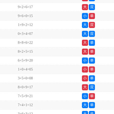
9+2+6=17
大
双
9+6+0=15
小
单
1+9+2=12
大
双
0+3+4=07
大
双
8+8+6=22
大
单
8+2+5=15
大
单
6+5+9=20
小
单
1+0+4=05
小
单
3+5+0=08
小
单
8+0+9=17
大
双
7+5+9=21
小
单
7+4+1=12
大
单
3+6+3=12
大
单