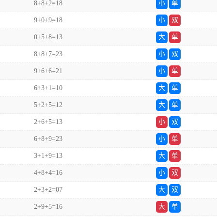
8+8+2=18
小
单
9+0+9=18
小
双
0+5+8=13
大
单
8+8+7=23
小
双
9+6+6=21
小
单
6+3+1=10
大
单
5+2+5=12
大
单
2+6+5=13
小
双
6+8+9=23
小
单
3+1+9=13
大
单
4+8+4=16
小
双
2+3+2=07
大
双
2+9+5=16
大
单