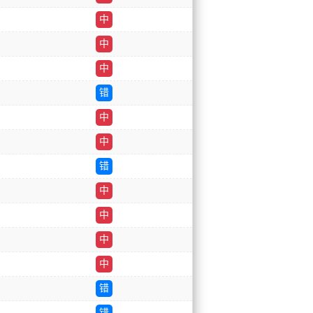
中
中
中
错
中
中
错
中
中
中
中
错
错