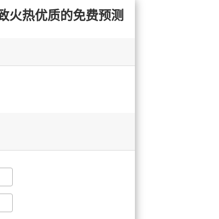
测_极致火热优质的免费预测