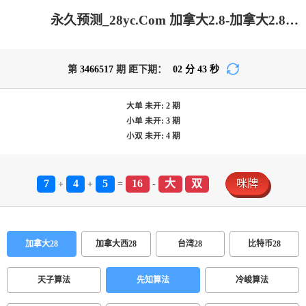
永久预测_28yc.Com 加拿大2.8-加拿大2.8预测|加拿大预测_极致火热优质的免费预测
第
3466517
期 距下期：
02
分
43
秒
大单
未开:
2
期
小单
未开:
3
期
小双
未开:
4
期
7
4
5
16
大
双
咪牌
+
+
=
-
加拿大28
加拿大西28
台湾28
比特币28
天子算法
先知算法
冷峻算法