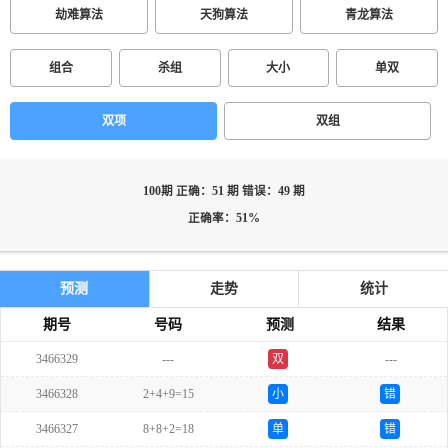
劫难算法
天狗算法
青龙算法
组合
杀组
大小
单双
双项
双组
100期 正确：51 期 错误：49 期
正确率：51%
预测
走势
统计
期号
号码
预测
结果
3466329
---
双
---
3466328
2+4+9=15
小
错
3466327
8+8+2=18
单
错