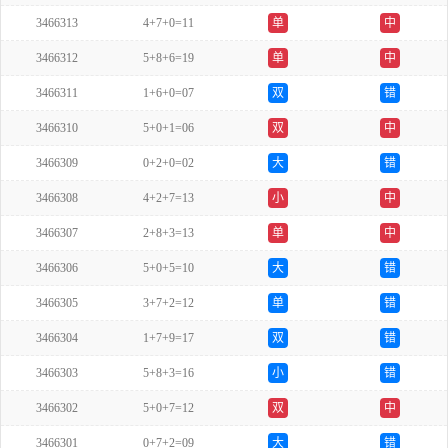
3466313
4+7+0=11
单
中
3466312
5+8+6=19
单
中
3466311
1+6+0=07
双
错
3466310
5+0+1=06
双
中
3466309
0+2+0=02
大
错
3466308
4+2+7=13
小
中
3466307
2+8+3=13
单
中
3466306
5+0+5=10
大
错
3466305
3+7+2=12
单
错
3466304
1+7+9=17
双
错
3466303
5+8+3=16
小
错
3466302
5+0+7=12
双
中
3466301
0+7+2=09
大
错