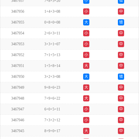
3467957
7+8+5=20
小
错
3467956
1+4+3=08
小
中
3467955
0+8+0=08
大
错
3467954
2+6+3=11
小
中
3467953
3+3+1=07
小
中
3467952
7+1+5=13
小
中
3467951
1+5+8=14
大
中
3467950
3+2+3=08
大
错
3467949
9+8+6=23
大
中
3467948
7+9+6=22
大
中
3467947
6+0+5=11
小
中
3467946
7+3+2=12
小
中
3467945
8+9+0=17
大
中