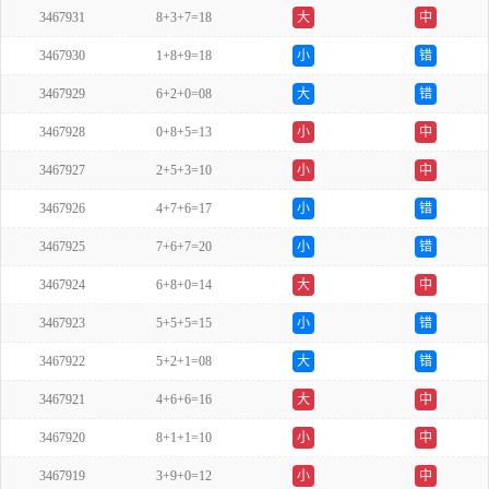
3467931
8+3+7=18
大
中
3467930
1+8+9=18
小
错
3467929
6+2+0=08
大
错
3467928
0+8+5=13
小
中
3467927
2+5+3=10
小
中
3467926
4+7+6=17
小
错
3467925
7+6+7=20
小
错
3467924
6+8+0=14
大
中
3467923
5+5+5=15
小
错
3467922
5+2+1=08
大
错
3467921
4+6+6=16
大
中
3467920
8+1+1=10
小
中
3467919
3+9+0=12
小
中