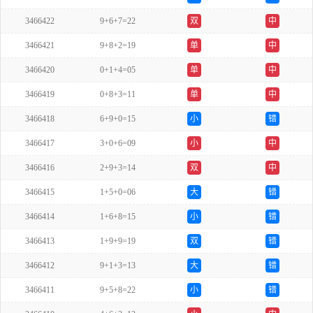
3466422
9+6+7=22
双
中
3466421
9+8+2=19
单
中
3466420
0+1+4=05
单
中
3466419
0+8+3=11
单
中
3466418
6+9+0=15
小
错
3466417
3+0+6=09
小
中
3466416
2+9+3=14
双
中
3466415
1+5+0=06
大
错
3466414
1+6+8=15
小
错
3466413
1+9+9=19
双
错
3466412
9+1+3=13
大
错
3466411
9+5+8=22
小
错