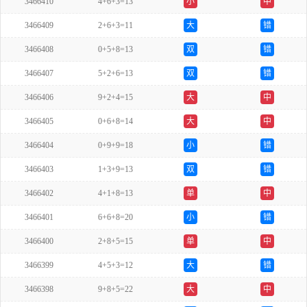
3466410
4+6+3=13
小
中
3466409
2+6+3=11
大
错
3466408
0+5+8=13
双
错
3466407
5+2+6=13
双
错
3466406
9+2+4=15
大
中
3466405
0+6+8=14
大
中
3466404
0+9+9=18
小
错
3466403
1+3+9=13
双
错
3466402
4+1+8=13
单
中
3466401
6+6+8=20
小
错
3466400
2+8+5=15
单
中
3466399
4+5+3=12
大
错
3466398
9+8+5=22
大
中