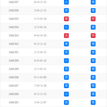
3466397
8+4+3=15
小
错
3466396
3+8+2=13
双
错
3466395
5+5+9=19
单
中
3466394
3+3+8=14
小
错
3466393
9+6+4=19
大
中
3466392
8+2+2=12
单
错
3466391
2+5+8=15
双
错
3466390
6+0+8=14
小
错
3466389
2+1+8=11
双
错
3466388
0+1+8=09
双
错
3466387
7+8+3=18
单
错
3466386
9+1+5=15
小
错
3466385
5+0+2=07
双
错