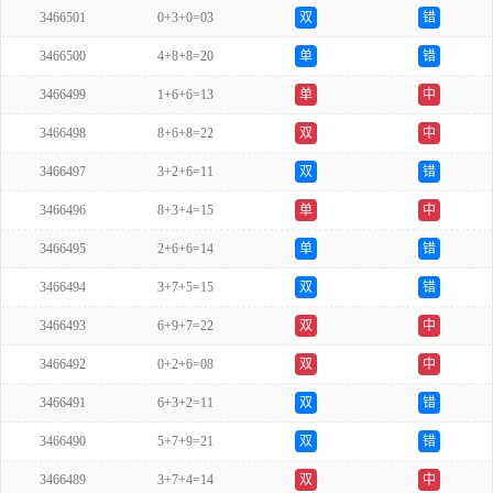
3466501
0+3+0=03
双
错
3466500
4+8+8=20
单
错
3466499
1+6+6=13
单
中
3466498
8+6+8=22
双
中
3466497
3+2+6=11
双
错
3466496
8+3+4=15
单
中
3466495
2+6+6=14
单
错
3466494
3+7+5=15
双
错
3466493
6+9+7=22
双
中
3466492
0+2+6=08
双
中
3466491
6+3+2=11
双
错
3466490
5+7+9=21
双
错
3466489
3+7+4=14
双
中