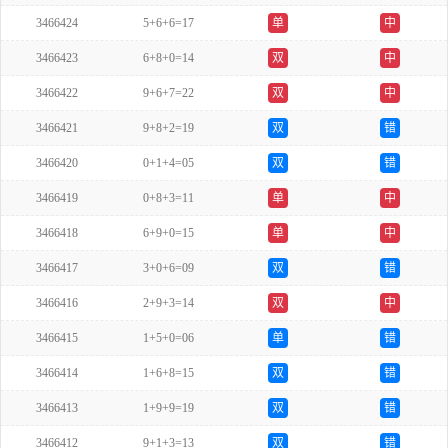
3466424
5+6+6=17
单
中
3466423
6+8+0=14
双
中
3466422
9+6+7=22
双
中
3466421
9+8+2=19
双
错
3466420
0+1+4=05
双
错
3466419
0+8+3=11
单
中
3466418
6+9+0=15
单
中
3466417
3+0+6=09
双
错
3466416
2+9+3=14
双
中
3466415
1+5+0=06
单
错
3466414
1+6+8=15
双
错
3466413
1+9+9=19
双
错
3466412
9+1+3=13
双
错