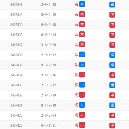
大
3467841
2+9+7=18
殺
错
双
大
3467840
8+9+2=19
殺
中
双
大
3467839
8+8+2=18
殺
中
单
大
3467838
6+0+8=14
殺
中
单
大
3467837
3+8+9=20
殺
中
单
小
3467836
2+9+1=12
殺
错
双
大
3467835
9+3+7=19
殺
错
单
小
3467834
3+8+5=16
殺
中
双
小
3467833
2+7+3=12
殺
错
双
小
3467832
2+9+8=19
殺
中
双
大
3467831
8+1+9=18
殺
错
双
大
3467830
2+0+2=04
殺
中
单
小
3467829
6+4+1=11
殺
中