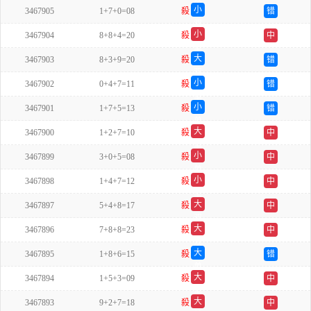
小
3467905
1+7+0=08
殺
错
双
小
3467904
8+8+4=20
殺
中
单
大
3467903
8+3+9=20
殺
错
双
小
3467902
0+4+7=11
殺
错
单
小
3467901
1+7+5=13
殺
错
单
大
3467900
1+2+7=10
殺
中
单
小
3467899
3+0+5=08
殺
中
单
小
3467898
1+4+7=12
殺
中
单
大
3467897
5+4+8=17
殺
中
双
大
3467896
7+8+8=23
殺
中
双
大
3467895
1+8+6=15
殺
错
单
大
3467894
1+5+3=09
殺
中
单
大
3467893
9+2+7=18
殺
中