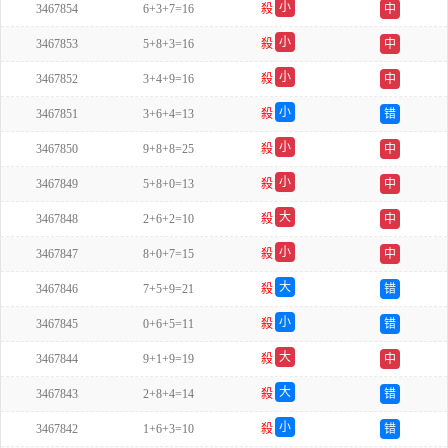
小
3467854
6+3+7=16
殺
中
双
小
3467853
5+8+3=16
殺
中
单
小
3467852
3+4+9=16
殺
中
双
小
3467851
3+6+4=13
殺
错
单
小
3467850
9+8+8=25
殺
中
单
小
3467849
5+8+0=13
殺
中
双
大
3467848
2+6+2=10
殺
中
单
小
3467847
8+0+7=15
殺
中
单
大
3467846
7+5+9=21
殺
错
单
小
3467845
0+6+5=11
殺
错
单
大
3467844
9+1+9=19
殺
中
双
大
3467843
2+8+4=14
殺
错
双
小
3467842
1+6+3=10
殺
错
双