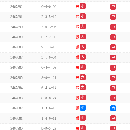
单
小
3467892
0+6+0=06
殺
中
单
小
3467891
2+3+5=10
殺
中
单
大
3467890
3+0+3=06
殺
中
双
大
3467889
0+7+2=09
殺
中
单
大
3467888
9+1+3=13
殺
中
单
大
3467887
3+1+0=04
殺
中
单
小
3467886
0+4+4=08
殺
中
单
大
3467885
8+9+4=21
殺
中
双
大
3467884
6+4+4=14
殺
中
单
小
3467883
8+8+8=24
殺
中
双
小
3467882
1+3+6=10
殺
错
双
小
3467881
1+4+6=11
殺
中
双
小
3467880
9+9+5=23
殺
中