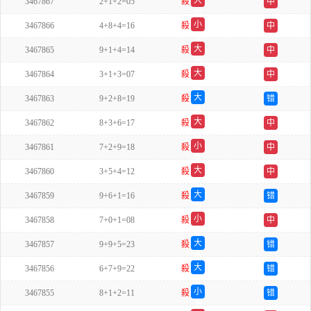
大
3467867
2+1+2=05
殺
中
双
小
3467866
4+8+4=16
殺
中
双
大
3467865
9+1+4=14
殺
中
单
大
3467864
3+1+3=07
殺
中
双
大
3467863
9+2+8=19
殺
错
单
大
3467862
8+3+6=17
殺
中
双
小
3467861
7+2+9=18
殺
中
双
大
3467860
3+5+4=12
殺
中
单
大
3467859
9+6+1=16
殺
错
双
小
3467858
7+0+1=08
殺
中
单
大
3467857
9+9+5=23
殺
错
单
大
3467856
6+7+9=22
殺
错
双
小
3467855
8+1+2=11
殺
错
单