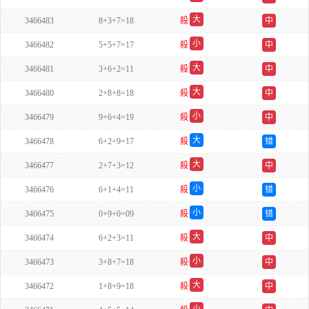
单
大
3466483
8+3+7=18
殺
中
单
小
3466482
5+5+7=17
殺
中
双
大
3466481
3+6+2=11
殺
中
双
大
3466480
2+8+8=18
殺
中
单
小
3466479
9+6+4=19
殺
中
单
大
3466478
6+2+9=17
殺
错
单
大
3466477
2+7+3=12
殺
中
单
小
3466476
6+1+4=11
殺
错
单
小
3466475
0+9+0=09
殺
错
单
大
3466474
6+2+3=11
殺
中
单
小
3466473
3+8+7=18
殺
中
双
大
3466472
1+8+9=18
殺
中
单