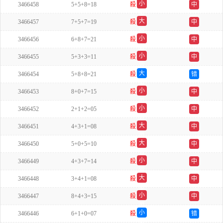
小
3466458
5+5+8=18
殺
中
单
大
3466457
7+5+7=19
殺
中
双
小
3466456
6+8+7=21
殺
中
双
小
3466455
5+3+3=11
殺
中
双
大
3466454
5+8+8=21
殺
错
单
小
3466453
8+0+7=15
殺
中
单
小
3466452
2+1+2=05
殺
中
双
大
3466451
4+3+1=08
殺
中
单
大
3466450
5+0+5=10
殺
中
双
小
3466449
4+3+7=14
殺
中
双
大
3466448
3+4+1=08
殺
中
单
小
3466447
8+4+3=15
殺
中
单
小
3466446
6+1+0=07
殺
错
单