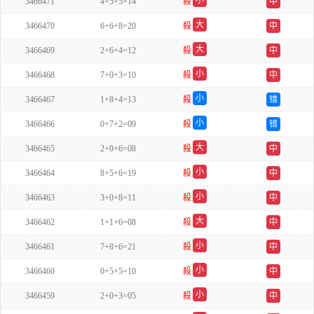
小
3466471
4+5+5=14
殺
中
单
大
3466470
6+6+8=20
殺
中
单
大
3466469
2+6+4=12
殺
中
单
小
3466468
7+0+3=10
殺
中
单
小
3466467
1+8+4=13
殺
错
单
小
3466466
0+7+2=09
殺
错
单
大
3466465
2+0+6=08
殺
中
双
小
3466464
8+5+6=19
殺
中
单
小
3466463
3+0+8=11
殺
中
双
大
3466462
1+1+6=08
殺
中
双
小
3466461
7+8+6=21
殺
中
单
小
3466460
0+5+5=10
殺
中
单
小
3466459
2+0+3=05
殺
中
双