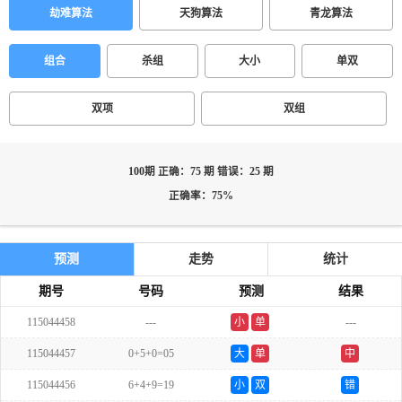
劫难算法
天狗算法
青龙算法
组合
杀组
大小
单双
双项
双组
100期 正确：75 期 错误：25 期
正确率：75%
预测
走势
统计
期号
号码
预测
结果
115044458
---
小
单
---
115044457
0+5+0=05
大
单
中
115044456
6+4+9=19
小
双
错