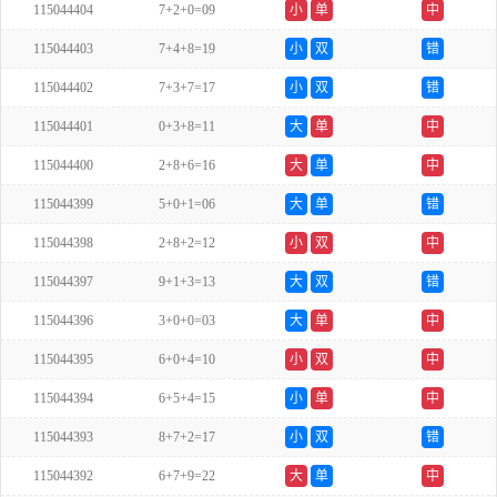
115044404
7+2+0=09
小
单
中
115044403
7+4+8=19
小
双
错
115044402
7+3+7=17
小
双
错
115044401
0+3+8=11
大
单
中
115044400
2+8+6=16
大
单
中
115044399
5+0+1=06
大
单
错
115044398
2+8+2=12
小
双
中
115044397
9+1+3=13
大
双
错
115044396
3+0+0=03
大
单
中
115044395
6+0+4=10
小
双
中
115044394
6+5+4=15
小
单
中
115044393
8+7+2=17
小
双
错
115044392
6+7+9=22
大
单
中