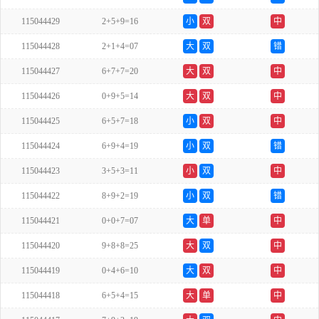
115044429
2+5+9=16
小
双
中
115044428
2+1+4=07
大
双
错
115044427
6+7+7=20
大
双
中
115044426
0+9+5=14
大
双
中
115044425
6+5+7=18
小
双
中
115044424
6+9+4=19
小
双
错
115044423
3+5+3=11
小
双
中
115044422
8+9+2=19
小
双
错
115044421
0+0+7=07
大
单
中
115044420
9+8+8=25
大
双
中
115044419
0+4+6=10
大
双
中
115044418
6+5+4=15
大
单
中