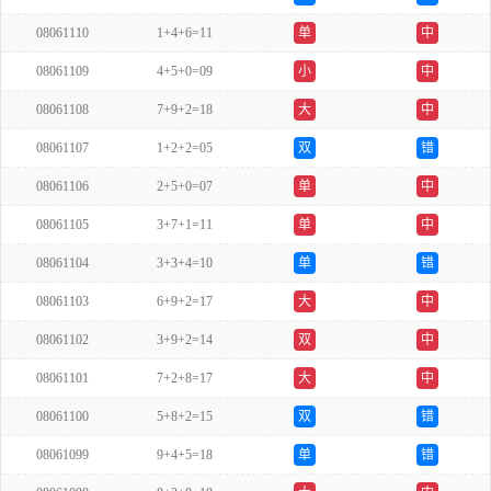
08061110
1+4+6=11
单
中
08061109
4+5+0=09
小
中
08061108
7+9+2=18
大
中
08061107
1+2+2=05
双
错
08061106
2+5+0=07
单
中
08061105
3+7+1=11
单
中
08061104
3+3+4=10
单
错
08061103
6+9+2=17
大
中
08061102
3+9+2=14
双
中
08061101
7+2+8=17
大
中
08061100
5+8+2=15
双
错
08061099
9+4+5=18
单
错