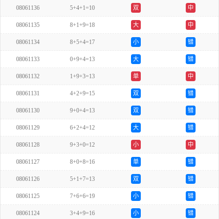
08061136
5+4+1=10
双
中
08061135
8+1+9=18
大
中
08061134
8+5+4=17
小
错
08061133
0+9+4=13
大
错
08061132
1+9+3=13
单
中
08061131
4+2+9=15
双
错
08061130
9+0+4=13
双
错
08061129
6+2+4=12
大
错
08061128
9+3+0=12
小
中
08061127
8+0+8=16
单
错
08061126
5+1+7=13
双
错
08061125
7+6+6=19
小
错
08061124
3+4+9=16
小
错