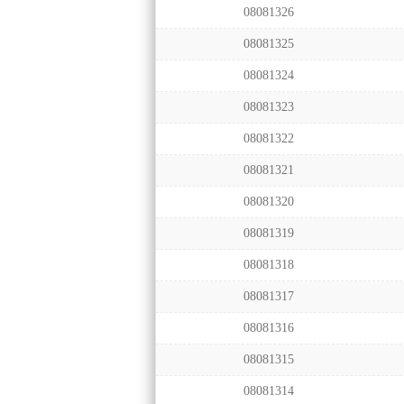
08081326
08081325
08081324
08081323
08081322
08081321
08081320
08081319
08081318
08081317
08081316
08081315
08081314