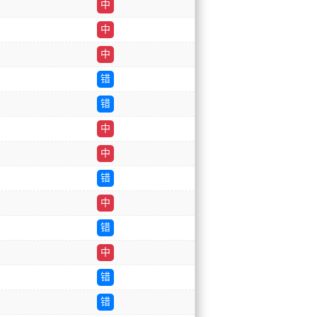
中
中
中
错
错
中
中
错
中
错
中
错
错