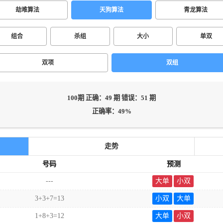
劫难算法
天狗算法
青龙算法
组合
杀组
大小
单双
双项
双组
100期 正确：49 期 错误：51 期
正确率：49%
走势
号码
预测
---
大单
小双
3+3+7=13
小双
大单
1+8+3=12
大单
小双