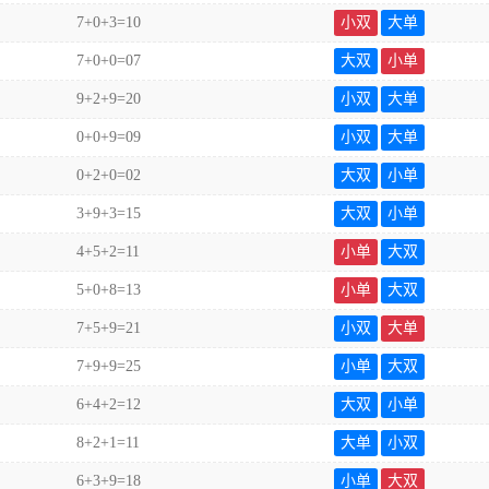
7+0+3=10
小双
大单
7+0+0=07
大双
小单
9+2+9=20
小双
大单
0+0+9=09
小双
大单
0+2+0=02
大双
小单
3+9+3=15
大双
小单
4+5+2=11
小单
大双
5+0+8=13
小单
大双
7+5+9=21
小双
大单
7+9+9=25
小单
大双
6+4+2=12
大双
小单
8+2+1=11
大单
小双
6+3+9=18
小单
大双