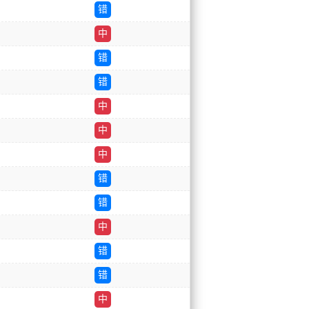
错
中
错
错
中
中
中
错
错
中
错
错
中