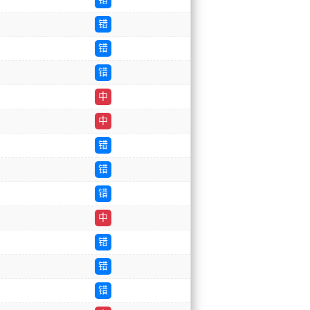
错
错
错
中
中
错
错
错
中
错
错
错