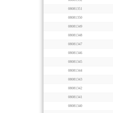
08081351
08081350
08081349
08081348
08081347
08081346
08081345
08081344
08081343
08081342
08081341
08081340