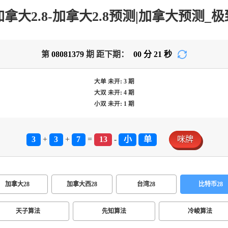
m 加拿大2.8-加拿大2.8预测|加拿大预
第
08081379
期 距下期：
00
分
21
秒
大单
未开:
3
期
大双
未开:
4
期
小双
未开:
1
期
3
+
3
+
7
=
13
-
小
单
咪牌
加拿大28
加拿大西28
台湾28
比特币28
天子算法
先知算法
冷峻算法