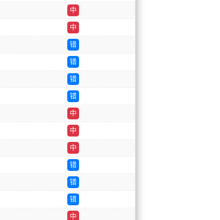
中
中
错
错
错
错
中
中
中
错
错
错
中