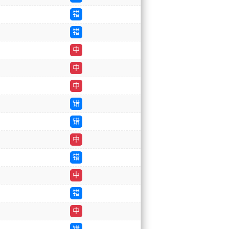
错
错
中
中
中
错
错
中
错
中
错
中
错