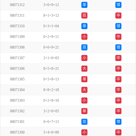
08071312
3+0+9=12
单
错
08071311
8+1+3=12
双
中
08071310
0+3+1=04
单
错
08071309
0+2+9=11
小
中
08071308
6+6+9=21
双
错
08071307
2+1+0=03
小
中
08071306
8+5+8=21
大
中
08071305
0+5+8=13
单
中
08071304
8+8+2=18
大
中
08071303
0+2+8=10
小
中
08071302
3+2+0=05
单
中
08071301
0+6+7=13
双
错
08071300
5+4+0=09
小
中