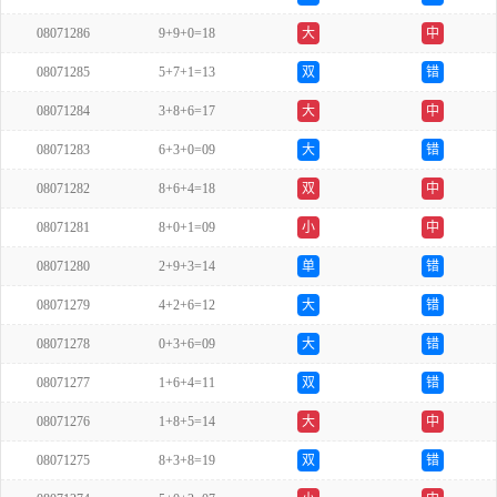
08071286
9+9+0=18
大
中
08071285
5+7+1=13
双
错
08071284
3+8+6=17
大
中
08071283
6+3+0=09
大
错
08071282
8+6+4=18
双
中
08071281
8+0+1=09
小
中
08071280
2+9+3=14
单
错
08071279
4+2+6=12
大
错
08071278
0+3+6=09
大
错
08071277
1+6+4=11
双
错
08071276
1+8+5=14
大
中
08071275
8+3+8=19
双
错