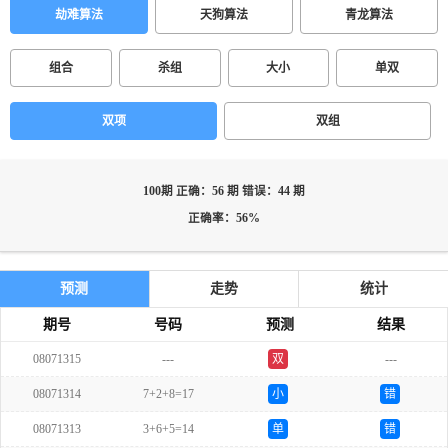
劫难算法
天狗算法
青龙算法
组合
杀组
大小
单双
双项
双组
100期 正确：56 期 错误：44 期
正确率：56%
预测
走势
统计
期号
号码
预测
结果
08071315
---
双
---
08071314
7+2+8=17
小
错
08071313
3+6+5=14
单
错