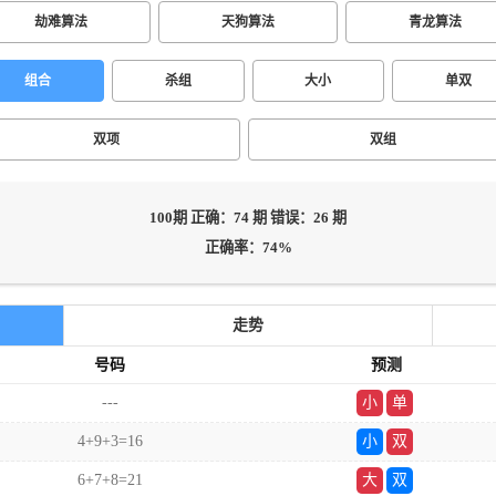
劫难算法
天狗算法
青龙算法
组合
杀组
大小
单双
双项
双组
100期 正确：74 期 错误：26 期
正确率：74%
走势
号码
预测
---
小
单
4+9+3=16
小
双
6+7+8=21
大
双