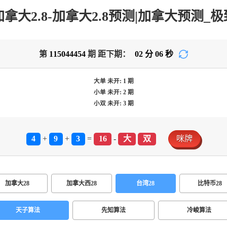
m 加拿大2.8-加拿大2.8预测|加拿大预
第
115044454
期 距下期：
02
分
06
秒
大单
未开:
1
期
小单
未开:
2
期
小双
未开:
3
期
4
+
9
+
3
=
16
-
大
双
咪牌
加拿大28
加拿大西28
台湾28
比特币28
天子算法
先知算法
冷峻算法