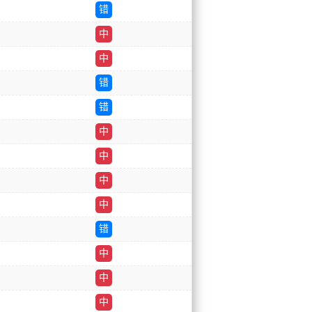
错
中
中
错
错
中
中
中
中
错
中
中
中