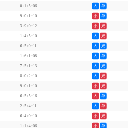
0+1+5=06
大
单
9+0+1=10
小
单
3+9+0=12
小
双
1+4+5=10
大
双
6+5+0=11
大
双
1+6+1=08
大
单
7+5+1=13
大
双
8+0+2=10
大
双
9+0+1=10
小
双
6+5+5=16
大
单
2+5+4=11
大
单
6+4+0=10
小
双
1+1+4=06
小
单