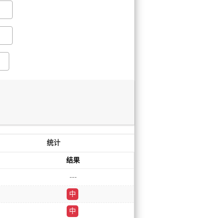
统计
结果
---
中
中