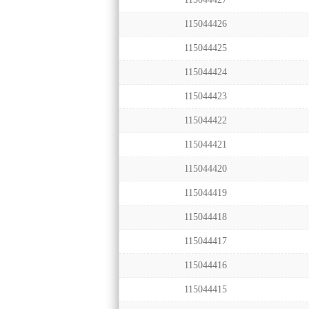
115044426
115044425
115044424
115044423
115044422
115044421
115044420
115044419
115044418
115044417
115044416
115044415