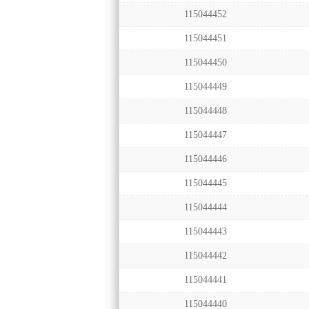
115044452
115044451
115044450
115044449
115044448
115044447
115044446
115044445
115044444
115044443
115044442
115044441
115044440