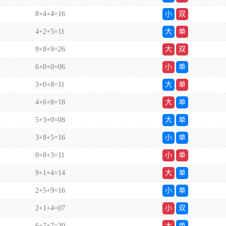
8+4+4=16
小
双
4+2+5=11
大
单
9+8+9=26
大
双
6+0+0=06
小
单
3+0+8=11
大
单
4+6+8=18
大
单
5+3+0=08
大
单
3+8+5=16
小
单
0+8+3=11
小
单
9+1+4=14
大
单
2+5+9=16
小
单
2+1+4=07
小
双
6+7+7=20
大
单