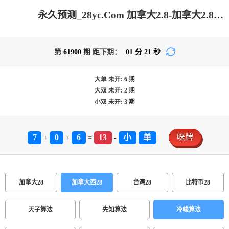
永久预测_28yc.Com 加拿大2.8-加拿大2.8预测|加拿大预测_极致火热优质的免费预测
第
61900
期 距下期：
01
分
21
秒
大单
未开:
6
期
大双
未开:
2
期
小双
未开:
3
期
7
0
6
13
小
单
咪牌
+
+
=
-
加拿大28
加拿大西28
台湾28
比特币28
天子算法
先知算法
冷峻算法