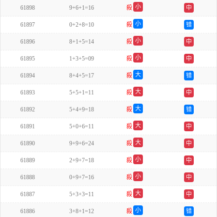
小
61898
9+6+1=16
殺
中
双
小
61897
0+2+8=10
殺
错
双
小
61896
8+1+5=14
殺
中
单
小
61895
1+3+5=09
殺
中
双
大
61894
8+4+5=17
殺
错
单
大
61893
5+5+1=11
殺
中
单
大
61892
5+4+9=18
殺
错
双
大
61891
5+0+6=11
殺
中
双
大
61890
9+9+6=24
殺
中
单
小
61889
2+9+7=18
殺
中
单
小
61888
0+9+7=16
殺
中
单
大
61887
5+3+3=11
殺
中
单
小
61886
3+8+1=12
殺
错