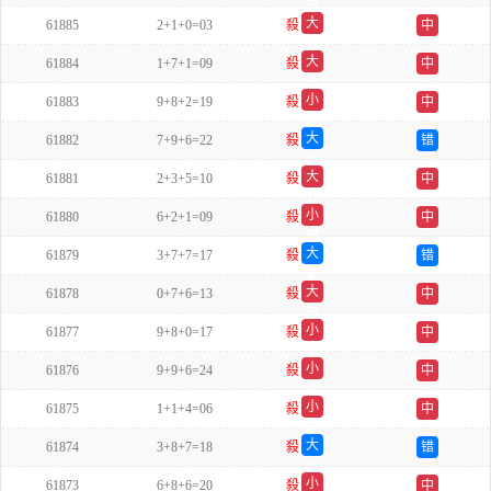
双
大
61885
2+1+0=03
殺
中
双
大
61884
1+7+1=09
殺
中
单
小
61883
9+8+2=19
殺
中
双
大
61882
7+9+6=22
殺
错
双
大
61881
2+3+5=10
殺
中
双
小
61880
6+2+1=09
殺
中
双
大
61879
3+7+7=17
殺
错
单
大
61878
0+7+6=13
殺
中
双
小
61877
9+8+0=17
殺
中
单
小
61876
9+9+6=24
殺
中
双
小
61875
1+1+4=06
殺
中
单
大
61874
3+8+7=18
殺
错
双
小
61873
6+8+6=20
殺
中