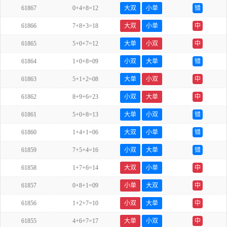
61867
0+4+8=12
大双
小单
错
61866
7+8+3=18
大双
小单
中
61865
5+0+7=12
大单
小双
中
61864
1+0+8=09
小双
大单
错
61863
5+1+2=08
大单
小双
中
61862
8+9+6=23
小双
大单
中
61861
5+0+8=13
大单
小双
错
61860
1+4+1=06
大双
小单
错
61859
7+5+4=16
小双
大单
错
61858
1+7+6=14
大双
小单
中
61857
0+8+1=09
小单
大双
中
61856
1+2+7=10
小双
大单
中
61855
4+6+7=17
大单
小双
中