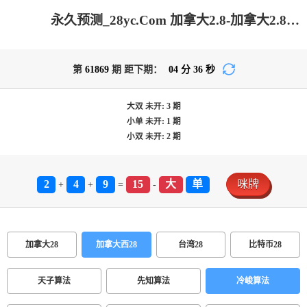
永久预测_28yc.Com 加拿大2.8-加拿大2.8预测|加拿大预测_极致火热优质的免费预测
第
61869
期 距下期：
04
分
36
秒
大双
未开:
3
期
小单
未开:
1
期
小双
未开:
2
期
2
4
9
15
大
单
咪牌
+
+
=
-
加拿大28
加拿大西28
台湾28
比特币28
天子算法
先知算法
冷峻算法