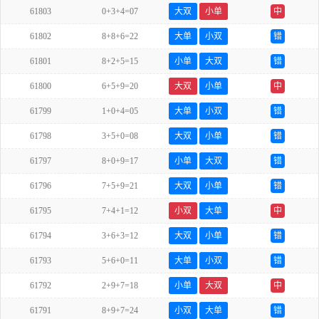
61803
0+3+4=07
大双
小单
中
61802
8+8+6=22
大单
小双
错
61801
8+2+5=15
小单
大双
错
61800
6+5+9=20
大双
小单
中
61799
1+0+4=05
大单
小双
错
61798
3+5+0=08
大双
小单
错
61797
8+0+9=17
小单
大双
错
61796
7+5+9=21
大双
小单
错
61795
7+4+1=12
小双
大单
中
61794
3+6+3=12
大双
小单
错
61793
5+6+0=11
大单
小双
错
61792
2+9+7=18
小单
大双
中
61791
8+9+7=24
小双
大单
错