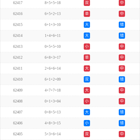
62417
8+5+5=18
双
中
62416
6+5+2=13
单
中
62415
6+1+3=10
大
错
62414
1+4+6=11
大
错
62413
0+5+5=10
小
中
62412
6+8+3=17
单
中
62411
2+6+6=14
大
中
62410
6+1+2=09
双
错
62409
4+7+7=18
大
中
62408
0+1+3=04
小
中
62407
0+8+5=13
大
错
62406
4+8+3=15
小
错
62405
5+3+6=14
双
中