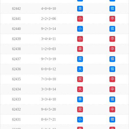
62442
4+0+6=10
单
错
62441
2+2+2=06
小
中
62440
9+2+3=14
小
错
62439
3+4+4=11
小
中
62438
1+2+0=03
单
中
62437
9+7+3=19
双
错
62436
6+0+6=12
大
错
62435
7+3+0=10
双
中
62434
3+3+8=14
大
中
62433
3+3+4=10
单
错
62432
9+6+5=20
双
中
62431
8+6+7=21
小
错