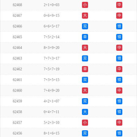
62468
2+1+0=03
小
中
62467
0+6+9=15
大
中
62466
6+6+5=17
双
错
62465
7+5+2=14
单
错
62464
8+3+9=20
大
中
62463
7+7+3=17
双
错
62462
7+5+7=19
单
中
62461
7+3+5=15
双
错
62460
7+4+9=20
大
中
62459
4+2+1=07
双
错
62458
0+4+7=11
大
错
62457
5+2+3=10
小
中
62456
8+1+6=15
双
错